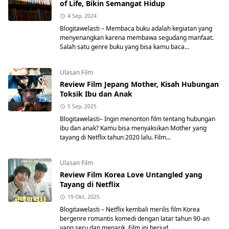
of Life, Bikin Semangat Hidup
4 Sep, 2024
Blogitawelasti – Membaca buku adalah kegiatan yang
menyenangkan karena membawa segudang manfaat.
Salah satu genre buku yang bisa kamu baca...
Ulasan Film
Review Film Jepang Mother, Kisah Hubungan
Toksik Ibu dan Anak
5 Sep, 2025
Blogitawelasti– Ingin menonton film tentang hubungan
ibu dan anak? Kamu bisa menyaksikan Mother yang
tayang di Netflix tahun 2020 lalu. Film...
Ulasan Film
Review Film Korea Love Untangled yang
Tayang di Netflix
19 Okt, 2025
Blogitawelasti – Netflix kembali merilis film Korea
bergenre romantis komedi dengan latar tahun 90-an
yang seru dan menarik. Film ini berjud...