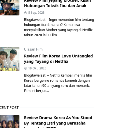
Review Film Jepang Mother, Kisah
Hubungan Toksik Ibu dan Anak
5 Sep, 2025
Blogitawelasti– Ingin menonton film tentang
hubungan ibu dan anak? Kamu bisa
menyaksikan Mother yang tayang di Netflix
tahun 2020 lalu. Film...
Ulasan Film
Review Film Korea Love Untangled
yang Tayang di Netflix
19 Okt, 2025
Blogitawelasti – Netflix kembali merilis film
Korea bergenre romantis komedi dengan
latar tahun 90-an yang seru dan menarik.
Film ini berjud...
CENT POST
Review Drama Korea As You Stood
By Tentang Istri yang Berusaha