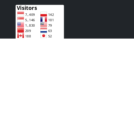
NEWSLETTER
Stay up to date with the latest news and relevant
updates from us.
JASA PENULIS ARTIKEL
Jasa Penulis Artikel Bahasa Indonesia Murah dan
Berkualitas. Pesan di Sini Sekarang Juga