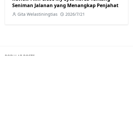
Seniman Jalanan yang Menangkap Penjahat
Gita Welastiningtias
2026/7/21
POPULAR POSTS
Rekomendasi
7 Rekomendasi Buku Terjemahan Genre Slice
of Life, Bikin Semangat Hidup
4 Sep, 2024
Blogitawelasti – Membaca buku adalah kegiatan yang
menyenangkan karena membawa segudang manfaat.
Salah satu genre buku yang bisa kamu baca...
Ulasan Film
Review Film Jepang Mother, Kisah Hubungan
Toksik Ibu dan Anak